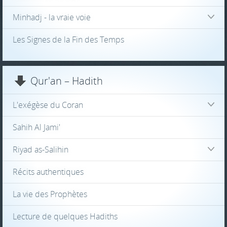
Minhadj - la vraie voie
Les Signes de la Fin des Temps
Qur'an – Hadith
L'exégèse du Coran
Sahih Al Jami'
Riyad as-Salihin
Récits authentiques
La vie des Prophètes
Lecture de quelques Hadiths