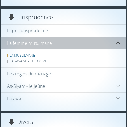
Jurisprudence
Fiqh - jurisprudence
La femme musulmane
LA MUSULMANE
FATAWA SUR LE DOGME
Les règles du mariage
As-Siyam - le jeûne
Fatawa
Divers