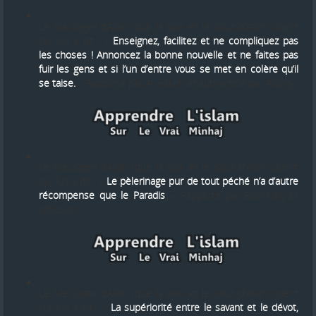
Le Messager d’Allah (que la paix et le salut d'Allah soient
sur lui) a dit : «
Enseignez, facilitez et ne compliquez pas
les choses ! Annoncez la bonne nouvelle et ne faites pas
fuir les gens et si l’un d’entre vous se met en colère qu’il
se taise.
» Rapporté par Al-Hâkim et authentifié par Albâny.
Le Messager d’Allah (que la paix et le salut d'Allah soient
sur lui) a dit : «
Le pèlerinage pur de tout péché n’a d’autre
récompense que le Paradis
». Rapporté par Boukhâry et
Mouslim.
Le Messager d’Allah (que la paix et le salut d'Allah soient
sur lui) a dit : «
La supériorité entre le savant et le dévot,