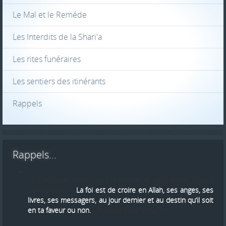
Le Mal et le Reméde
Les Interdits de la Shari'a
Les rites funéraires
Les sentiers des itinérants
Rappels
Rappels...
Le Messager d’Allah (que la paix et le salut d'Allah soient
sur lui) a dit : «
La foi est de croire en Allah, ses anges, ses
livres, ses messagers, au jour dernier et au destin qu’il soit
en ta faveur ou non.
» Rapporté par Mouslim.