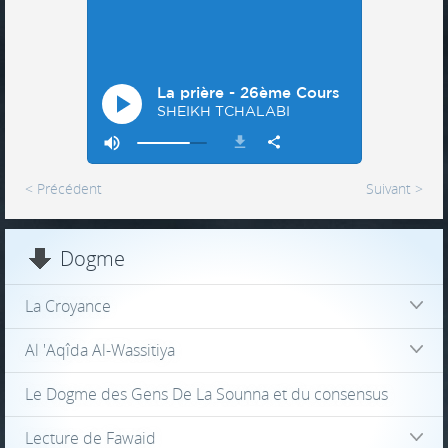
< Précédent
Suivant >
Dogme
La Croyance
Al 'Aqîda Al-Wassitiya
Le Dogme des Gens De La Sounna et du consensus
Lecture de Fawaid