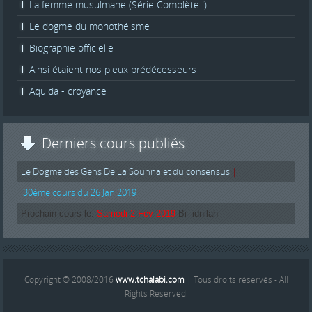
La femme musulmane (Série Complète !)
Le dogme du monothéisme
Biographie officielle
Ainsi étaient nos pieux prédécesseurs
Aquida - croyance
Derniers cours publiés
Le Dogme des Gens De La Sounna et du consensus
|
30éme cours du 26 Jan 2019
Prochain cours le:
Samedi 2 Fév 2019
Bi- idnilah
Copyright © 2008/2016
www.tchalabi.com
| Tous droits réservés - All
Rights Reserved.