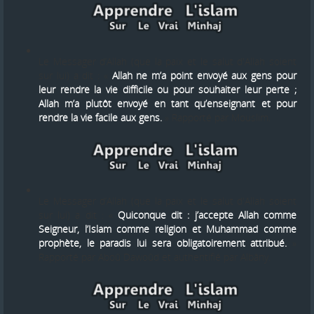
Le Messager d’Allah (que la paix et le salut d'Allah soient
sur lui) a dit : «
Allah ne m’a point envoyé aux gens pour
leur rendre la vie difficile ou pour souhaiter leur perte ;
Allah m’a plutôt envoyé en tant qu’enseignant et pour
rendre la vie facile aux gens.
» Rapporté par Mouslim.
Le Messager d’Allah (que la paix et le salut d'Allah soient
sur lui) a dit : «
Quiconque dit : j’accepte Allah comme
Seigneur, l’Islam comme religion et Muhammad comme
prophète, le paradis lui sera obligatoirement attribué.
»
Rapporté par Aboû Dawoûd et authentifié par Albâny.