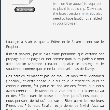
(version 9 or above) is required
to play this audio clip. Download
the latest version
here
. You also
need to have JavaScript enabled
in your browser.
Louange à Allah et que la Prière et le Salam soient sur le
Prophète.
Il m’est parvenu, par le biais d’une personne, que certains ont
propagé sur les pages du net comme quoi j’aurai parlé sur mon
frère Sheikh M’hamed Tchalabi - qu’Allah le protège et le
soutienne, comme quoi je ne lui renouvelle pas de Tazkiya.
Ces paroles n’émanent pas de moi ; et mon frère Mohamed
(Tchalabi), et cette chose je la dis et je la répète toujours et
continuellement, fait partie de nos anciens frères que nous
avons connus sur le Minhaj et la Voie droite, et il a une Da’wa
et des Efforts dans le passé et même jusqu’à nos jours, et
nous pensons de lui qu’il est sur le Bien, parmi les meilleurs
Frères des Prêcheurs Salafis , et je demande à Allah Azza wa