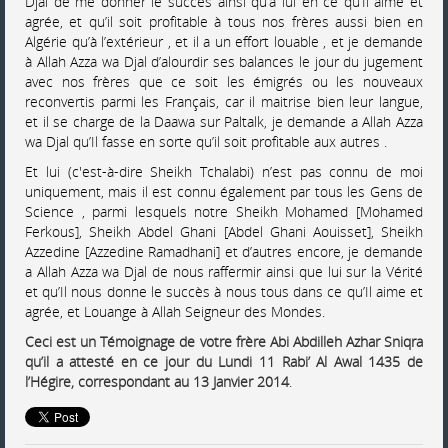
Djal de me donner le succès ainsi qu’à lui en ce qu’Il aime et
agrée, et qu’il soit profitable à tous nos frères aussi bien en
Algérie qu’à l’extérieur , et il a un effort louable , et je demande
à Allah Azza wa Djal d’alourdir ses balances le jour du jugement
avec nos frères que ce soit les émigrés ou les nouveaux
reconvertis parmi les Français, car il maitrise bien leur langue,
et il se charge de la Daawa sur Paltalk, je demande a Allah Azza
wa Djal qu’Il fasse en sorte qu’il soit profitable aux autres .
Et lui (c'est-à-dire Sheikh Tchalabi) n’est pas connu de moi
uniquement, mais il est connu également par tous les Gens de
Science , parmi lesquels notre Sheikh Mohamed [Mohamed
Ferkous], Sheikh Abdel Ghani [Abdel Ghani Aouisset], Sheikh
Azzedine [Azzedine Ramadhani] et d’autres encore, je demande
a Allah Azza wa Djal de nous raffermir ainsi que lui sur la Vérité
et qu’Il nous donne le succès à nous tous dans ce qu’Il aime et
agrée, et Louange à Allah Seigneur des Mondes.
Ceci est un Témoignage de votre frère Abi Abdilleh Azhar Sniqra
qu’il a attesté en ce jour du Lundi 11 Rabi’ Al Awal 1435 de
l’Hégire, correspondant au 13 Janvier 2014
.