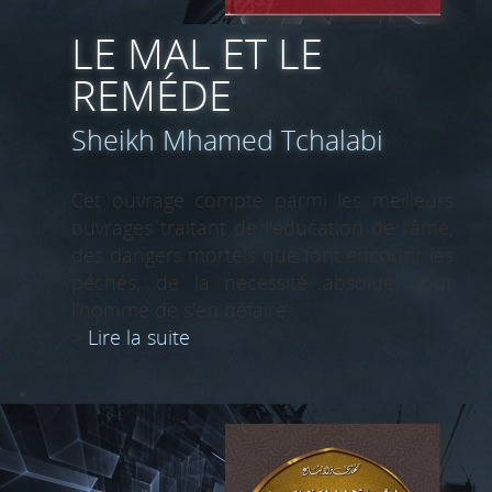
LE MAL ET LE
REMÉDE
Sheikh Mhamed Tchalabi
Cet ouvrage compte parmi les meilleurs
ouvrages traitant de l'éducation de l'âme,
des dangers mortels que font encourir les
péchés, de la nécessité absolue pour
l'homme de s'en défaire...
>
Lire la suite