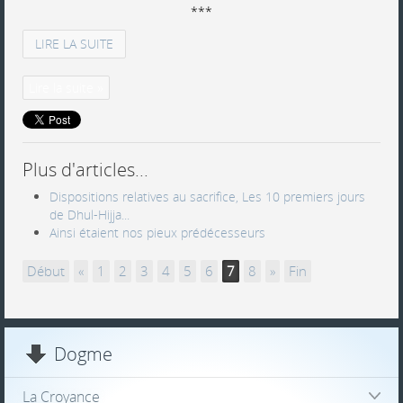
***
LIRE LA SUITE
Lire la suite
Plus d'articles...
Dispositions relatives au sacrifice, Les 10 premiers jours
de Dhul-Hijja...
Ainsi étaient nos pieux prédécesseurs
Début
«
1
2
3
4
5
6
7
8
»
Fin
Dogme
La Croyance