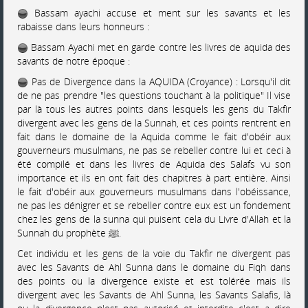
Bassam ayachi accuse et ment sur les savants et les
rabaisse dans leurs honneurs :
Bassam Ayachi met en garde contre les livres de aquida des
savants de notre époque :
Pas de Divergence dans la AQUIDA (Croyance) : Lorsqu'il dit
de ne pas prendre "les questions touchant à la politique" Il vise
par là tous les autres points dans lesquels les gens du Takfir
divergent avec les gens de la Sunnah, et ces points rentrent en
fait dans le domaine de la Aquida comme le fait d'obéir aux
gouverneurs musulmans, ne pas se rebeller contre lui et ceci à
été compilé et dans les livres de Aquida des Salafs vu son
importance et ils en ont fait des chapitres à part entière. Ainsi
le fait d'obéir aux gouverneurs musulmans dans l'obéissance,
ne pas les dénigrer et se rebeller contre eux est un fondement
chez les gens de la sunna qui puisent cela du Livre d'Allah et la
Sunnah du prophète ﷺ.
Cet individu et les gens de la voie du Takfir ne divergent pas
avec les Savants de Ahl Sunna dans le domaine du Fiqh dans
des points ou la divergence existe et est tolérée mais ils
divergent avec les Savants de Ahl Sunna, les Savants Salafis, là