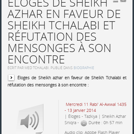
ÉLOGES DE SHEIKH
AZHAR EN FAVEUR DE
SHEIKH TCHALABI ET
RÉFUTATION DES
MENSONGES À SON
ENCONTRE
ÉCRIT PAR MED TCHALABI. PUBLIÉ DANS
BIOGRAPHIE
Éloges de Sheikh azhar en faveur de Sheikh Tchalabi et
réfutation des mensonges à son encontre :
Mercredi 11
Rabi' Al-Awwal
1435
- 13 Janvier 2014
| Éloges - Tazkiya | Sheikh Azhar
Sniqra -
Durée : 0h 57 min
Audio clip: Adobe Flash Player