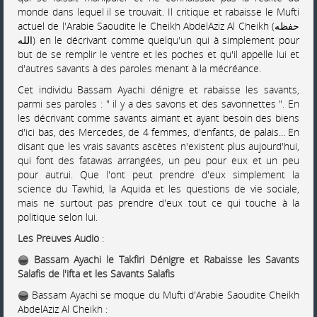
monde dans lequel il se trouvait. Il critique et rabaisse le Mufti
actuel de l'Arabie Saoudite le Cheikh AbdelAziz Al Cheikh (حفظه
الله) en le décrivant comme quelqu'un qui à simplement pour
but de se remplir le ventre et les poches et qu'il appelle lui et
d'autres savants à des paroles menant à la mécréance.
Cet individu Bassam Ayachi dénigre et rabaisse les savants,
parmi ses paroles : " il y a des savons et des savonnettes ". En
les décrivant comme savants aimant et ayant besoin des biens
d'ici bas, des Mercedes, de 4 femmes, d'enfants, de palais... En
disant que les vrais savants ascètes n'existent plus aujourd'hui,
qui font des fatawas arrangées, un peu pour eux et un peu
pour autrui. Que l'ont peut prendre d'eux simplement la
science du Tawhid, la Aquida et les questions de vie sociale,
mais ne surtout pas prendre d'eux tout ce qui touche à la
politique selon lui.
Les Preuves Audio
:
Bassam Ayachi le Takfiri Dénigre et Rabaisse les Savants
Salafis de l'ifta et les Savants Salafis
Bassam Ayachi se moque du Mufti d'Arabie Saoudite Cheikh
AbdelAziz Al Cheikh :