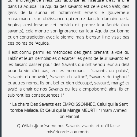
ou la divergence n'est pas autorisé et interdite c'est a dire
dans La Aquida ! La Aquida des savants est celle des Salafs, des
gens de la sunna et notamment envers le gouverneur
musulman et son obéissance qui rentre dans le domaine de la
Aquida, ainsi lorsque cet individu dit prenez leur Aquida (aux
savants), cela montre son ignorance car leur Aquida est bonne
et en contradiction avec la sienne mais biensur il ne visait pas
ces points de 'Aquida.
Il est connu parmi les méthodes des gens prenant la voie du
Takfir et leurs semblables d'écarter les gens de leur Savants en
les faisant passer pour des Savants qui ont vendu leur au delà
pour la vie d'ici bas, en les nommant : "savants du palais",
"savants du pouvoir", "savants du sultan", "savants du taghout"
et autres noms.. Ils ont bel et bien découpé, savouré, mangé et
avalé la chair de nos Savants qui les a empoisonné, ainsi ils en
subiront les conséquences ! "
"
La chairs Des Savants est EMPOISSONNÉE, Celui qui la Sent
tombe Malade. Et Celui qui la Mange MEURT !
" Imam Ahmed
Ibn Hanbal
Qu'Allah ﷻ préserve nos Savants vivants et qu'Il fasse
miséricorde aux morts.