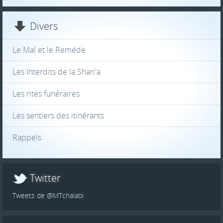
Divers
Le Mal et le Reméde
Les Interdits de la Shari'a
Les rites funéraires
Les sentiers des itinérants
Rappels
Twitter
Tweets de @MTchalabi