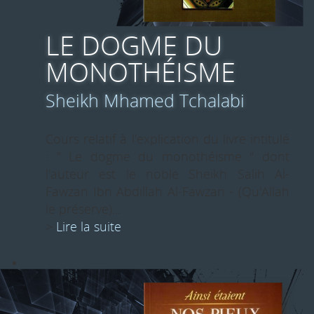
LE DOGME DU
MONOTHÉISME
Sheikh Mhamed Tchalabi
Cours relatif à l'explication du livre intitulé
: " Le dogme du monothéisme " dont
l'auteur est le noble Sheikh Salih Al-
Fawzan Ibn Abdillah Al-Fawzan - (Qu'Allah
le préserve)...
>
Lire la suite