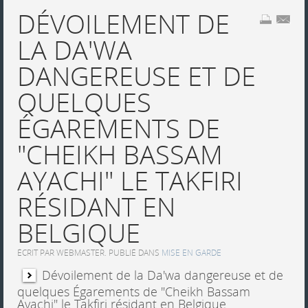
DÉVOILEMENT DE
LA DA'WA
DANGEREUSE ET DE
QUELQUES
ÉGAREMENTS DE
"CHEIKH BASSAM
AYACHI" LE TAKFIRI
RÉSIDANT EN
BELGIQUE
ÉCRIT PAR WEBMASTER. PUBLIÉ DANS
MISE EN GARDE
Dévoilement de la Da'wa dangereuse et de
quelques Égarements de "Cheikh Bassam
Ayachi" le Takfiri résidant en Belgique