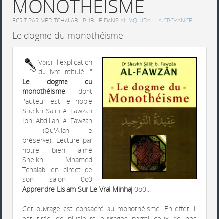
MONOTHÉISME
ÉCRIT PAR MED TCHALABI. PUBLIÉ DANS
AL-'AQUIDA - LA CROYANCE
Le dogme du monothéisme
Voici l'explication
du livre intitulé : "
Le dogme du
monothéisme
" dont
l'auteur est le noble
Sheikh Salih Al-Fawzan
Ibn Abdillah Al-Fawzan
- (Qu'Allah le
préserve). Lecture par
notre bien aimé
Sheikh Mhamed
Tchalabi en direct de
son salon 0o0
Apprendre Lislam Sur Le Vrai Minhaj
0o0...
Cet ouvrage est consacré au monothéisme. En effet, il
est tirée de plusieurs ouvrages parmi ceux de nos