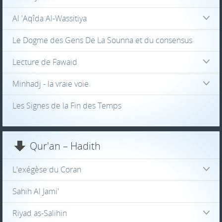
Al 'Aqîda Al-Wassitiya
Le Dogme des Gens De La Sounna et du consensus
Lecture de Fawaid
Minhadj - la vraie voie
Les Signes de la Fin des Temps
Qur'an – Hadith
L'exégèse du Coran
Sahih Al Jami'
Riyad as-Salihin