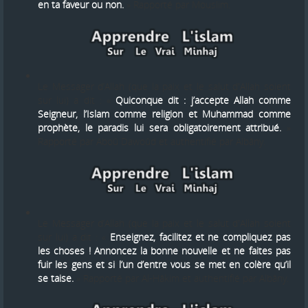
en ta faveur ou non.
» Rapporté par Mouslim.
Le Messager d’Allah (que la paix et le salut d'Allah soient
sur lui) a dit : «
Quiconque dit : j’accepte Allah comme
Seigneur, l’Islam comme religion et Muhammad comme
prophète, le paradis lui sera obligatoirement attribué.
»
Rapporté par Aboû Dawoûd et authentifié par Albâny.
Le Messager d’Allah (que la paix et le salut d'Allah soient
sur lui) a dit : «
Enseignez, facilitez et ne compliquez pas
les choses ! Annoncez la bonne nouvelle et ne faites pas
fuir les gens et si l’un d’entre vous se met en colère qu’il
se taise.
» Rapporté par Al-Hâkim et authentifié par Albâny.