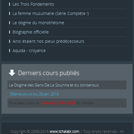
Les Trois Fondements
La femme musulmane (Série Complète !)
Le dogme du monothéisme
Biographie officielle
Ainsi étaient nos pieux prédécesseurs
Aquida - croyance
Derniers cours publiés
Le Dogme des Gens De La Sounna et du consensus
|
30éme cours du 26 Jan 2019
Prochain cours le:
Samedi 2 Fév 2019
Bi- idnilah
Copyright © 2008/2016
www.tchalabi.com
| Tous droits réservés - All