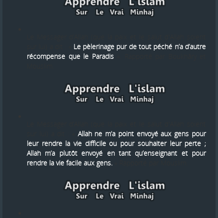
Le Messager d’Allah (que la paix et le salut d'Allah soient
sur lui) a dit : «
Le pèlerinage pur de tout péché n’a d’autre
récompense que le Paradis
». Rapporté par Boukhâry et
Mouslim.
Le Messager d’Allah (que la paix et le salut d'Allah soient
sur lui) a dit : «
Allah ne m’a point envoyé aux gens pour
leur rendre la vie difficile ou pour souhaiter leur perte ;
Allah m’a plutôt envoyé en tant qu’enseignant et pour
rendre la vie facile aux gens.
» Rapporté par Mouslim.