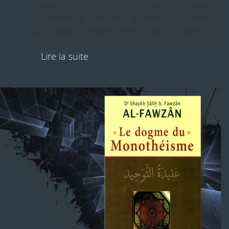
Fondements " de Sheïkh Al-Islam
Muhammad Ibn ‘Abd al-Wahâb (qu'Allah
lui fasse miséricorde) par plusieurs
savants...
>
Lire la suite