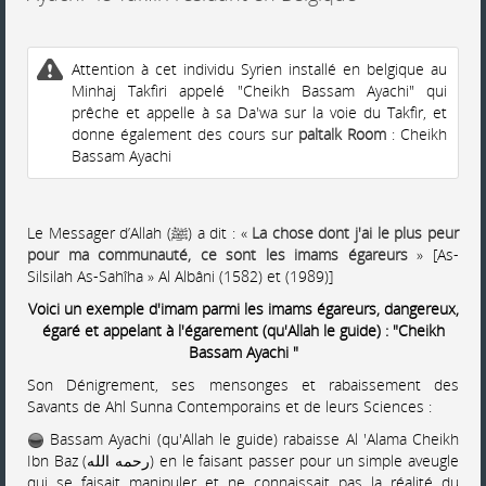
Attention à cet individu Syrien installé en belgique au
Minhaj Takfiri appelé "Cheikh Bassam Ayachi" qui
prêche et appelle à sa Da'wa sur la voie du Takfir, et
donne également des cours sur
paltalk Room
: Cheikh
Bassam Ayachi
Le Messager d’Allah (ﷺ) a dit : «
La chose dont j'ai le plus peur
pour ma communauté, ce sont les imams égareurs
» [As-
Silsilah As-Sahîha » Al Albâni (1582) et (1989)]
Voici un exemple d'imam parmi les imams égareurs, dangereux,
égaré et appelant à l'égarement (qu'Allah le guide) : "Cheikh
Bassam Ayachi "
Son Dénigrement, ses mensonges et rabaissement des
Savants de Ahl Sunna Contemporains et de leurs Sciences :
Bassam Ayachi (qu'Allah le guide) rabaisse Al 'Alama Cheikh
Ibn Baz (رحمه الله) en le faisant passer pour un simple aveugle
qui se faisait manipuler et ne connaissait pas la réalité du