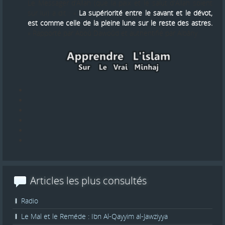
Le Messager d’Allah (que la paix et le salut d'Allah soient
sur lui) a dit : «
La supériorité entre le savant et le dévot,
est comme celle de la pleine lune sur le reste des astres.
» Rapporté par Aboû Dawoûd et authentifié par Albâny.
Articles les plus consultés
Radio
Le Mal et le Reméde : Ibn Al-Qayyim al-Jawziyya