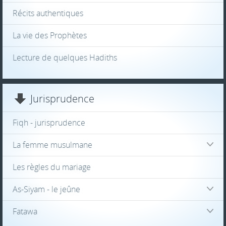
Récits authentiques
La vie des Prophètes
Lecture de quelques Hadiths
Jurisprudence
Fiqh - jurisprudence
La femme musulmane
Les règles du mariage
As-Siyam - le jeûne
Fatawa