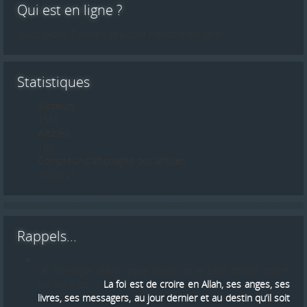
Qui est en ligne ?
Nous avons 7 invités et aucun membre en ligne
Statistiques
Visiteurs
1565
Articles
109
Compteur d'affichages des articles
3585027
Rappels...
Le Messager d’Allah (que la paix et le salut d'Allah soient
sur lui) a dit : «
La foi est de croire en Allah, ses anges, ses
livres, ses messagers, au jour dernier et au destin qu’il soit