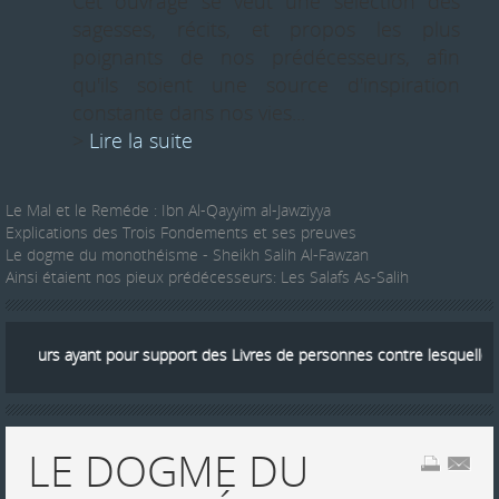
Cet ouvrage se veut une sélection des
sagesses, récits, et propos les plus
poignants de nos prédécesseurs, afin
qu'ils soient une source d'inspiration
constante dans nos vies...
>
Lire la suite
Le Mal et le Reméde : Ibn Al-Qayyim al-Jawziyya
Explications des Trois Fondements et ses preuves
Le dogme du monothéisme - Sheikh Salih Al-Fawzan
Ainsi étaient nos pieux prédécesseurs: Les Salafs As-Salih
yant pour support des Livres de personnes contre lesquelles les Savant
LE DOGME DU